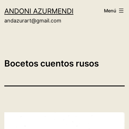
Saltar
ANDONI AZURMENDI
Menú
al
andazurart@gmail.com
contenido
Bocetos cuentos rusos