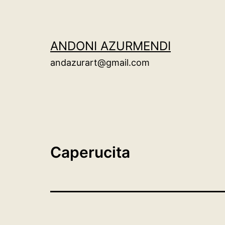
Saltar
al
contenido
ANDONI AZURMENDI
andazurart@gmail.com
Caperucita