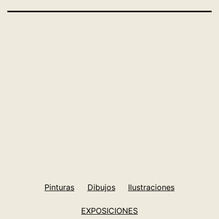
Tamaño
1500 × 1530
completo
Pinturas
Dibujos
Ilustraciones
EXPOSICIONES