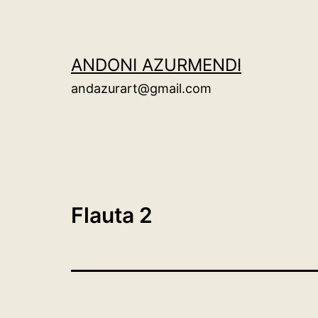
Saltar
al
contenido
ANDONI AZURMENDI
andazurart@gmail.com
Flauta 2