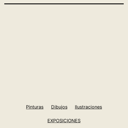
Tamaño
1500 × 1497
completo
Pinturas
Dibujos
Ilustraciones
EXPOSICIONES