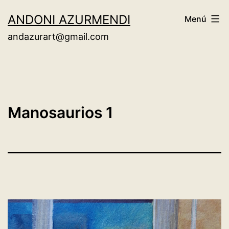
Saltar
ANDONI AZURMENDI
Menú
al
andazurart@gmail.com
contenido
Manosaurios 1